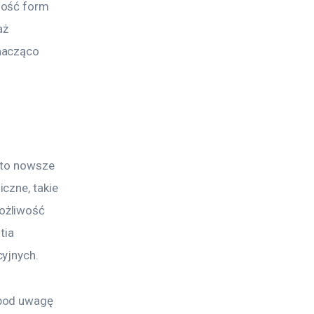
ność form 
ż 
nacząco 
 to nowsze 
czne, takie 
ożliwość 
tia 
cyjnych.
pod uwagę 