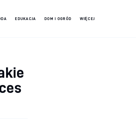
ODA
EDUKACJA
DOM I OGRÓD
WIĘCEJ
akie
kces