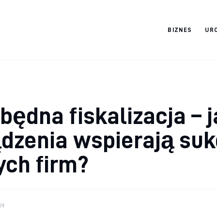
BIZNES
UR
Cats And Dogs
będna fiskalizacja – j
dzenia wspierają su
ych firm?
24