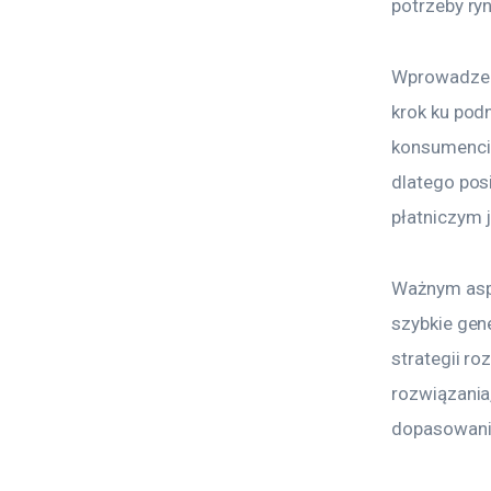
potrzeby ryn
Wprowadzeni
krok ku pod
konsumenci 
dlatego pos
płatniczym 
Ważnym aspe
szybkie gen
strategii r
rozwiązania
dopasowania