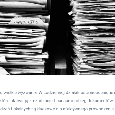
to wielkie wyzwania. W codziennej działalności nieocenione 
 które ułatwiają zarządzanie finansami i obieg dokumentów. 
ądzeń fiskalnych są kluczowe dla efektywnego prowadzenia 