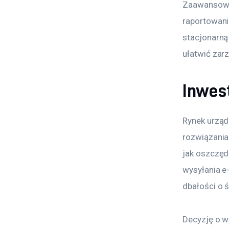
Zaawansowan
raportowani
stacjonarną
ułatwić zarz
Inwes
Rynek urządz
rozwiązania
jak oszczęd
wysyłania e-
dbałości o 
Decyzję o w