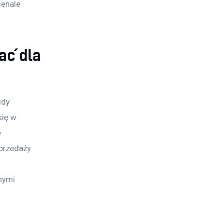
senale 
ać dla
gdy 
się w 
 
przedaży 
nymi 