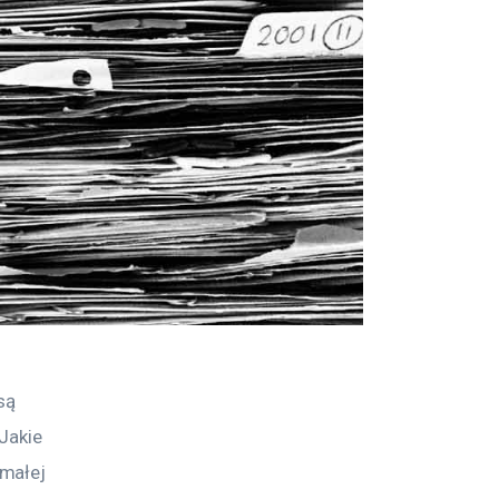
są 
Jakie 
małej 