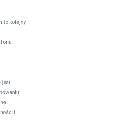
to kolejny 
 
fona, 
 
jest 
anowaniu 
sne 
ości i 