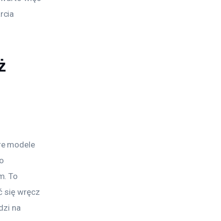
rcia 
ż
re modele 
o 
m. To 
ć się wręcz 
dzi na 