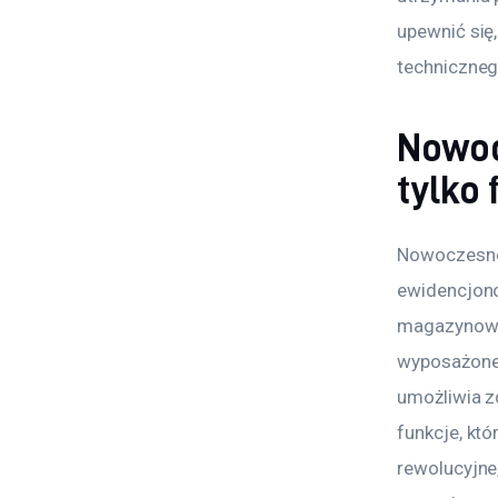
upewnić się
techniczneg
Nowoc
tylko 
Nowoczesne 
ewidencjono
magazynowym
wyposażone 
umożliwia z
funkcje, kt
rewolucyjne