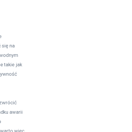
e 
 się na 
zawodnym 
 takie jak 
ktywność 
 zwrócić 
dku awarii 
o 
 warto więc 