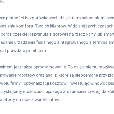
ku.
e płatności bezgotówkowych dzięki terminalom płatniczym 
niesieniu komfortu Twoich klientów. W dzisiejszych czasach
coraz częściej rezygnują z gotówki na rzecz karty lub smart
iadanie urządzenia fiskalnego zintegrowanego z terminalem
jest prawdziwym atutem.
ktem jest także oprogramowanie. To dzięki niemu możliwe 
erowanie raportów oraz analiz, które są nieocenione przy pl
ozwoju firmy i optymalizacji kosztów. Inwestując w nowocze
, zyskujemy możliwość lepszego zrozumienia swojej działaln
 oferty do oczekiwań klientów.