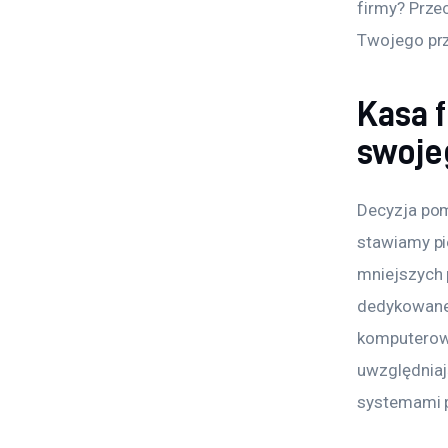
firmy? Przec
Twojego prz
Kasa f
swoje
Decyzja pom
stawiamy pi
mniejszych 
dedykowane 
komputerowy
uwzględniaj
systemami p