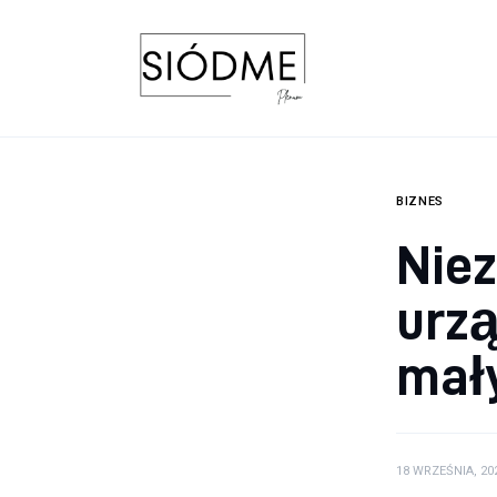
Biznes
Uroda
Edukacja
Dom i ogród
BIZNES
Niez
Więcej
urzą
mał
18 WRZEŚNIA, 20