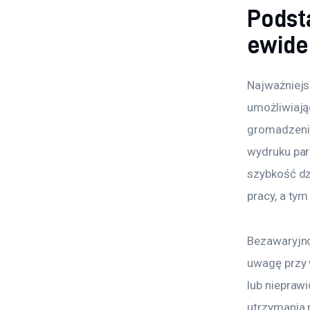
Podst
ewide
Najważniejs
umożliwiają
gromadzeniu
wydruku par
szybkość dz
pracy, a ty
Bezawaryjno
uwagę przy 
lub niepraw
utrzymania p