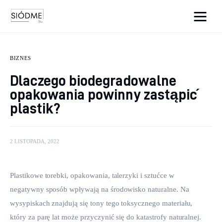
Cats And Dogs
BIZNES
Biznes
Dlaczego biodegradowalne
opakowania powinny zastąpić
Uroda
plastik?
Edukacja
Dom i ogród
2 LISTOPADA, 2022
Więcej
Plastikowe torebki, opakowania, talerzyki i sztućce w 
negatywny sposób wpływają na środowisko naturalne. Na 
wysypiskach znajdują się tony tego toksycznego materiału, 
który za parę lat może przyczynić się do katastrofy naturalnej. 