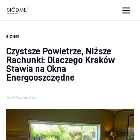
Cats And Dogs
BIZNES
Biznes
Czystsze Powietrze, Niższe
Rachunki: Dlaczego Kraków
Uroda
Stawia na Okna
Edukacja
Energooszczędne
Dom i ogród
10 CZERWCA, 2024
Więcej